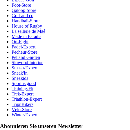
Foot-Store
Galopp-Store
Golf and co
Handball-Store
House of Rugby
La sellerie de Maé
Made in Paradis
On-Fight
Padel-Expert
Pecheur-Store
Pet and Garden
Slowood Interior
Smash-Expert
Sneak'In
Sneakids
Sport is good
Training-Fit
Trek-Expert
Triathlon-Expert
TripnBikers
Vélo-Store
Winter-Expert
Abonnieren Sie unseren Newsletter