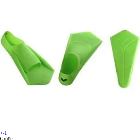
+-1
Größe