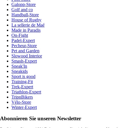
Galopp-Store
Golf and co
Handball-Store
House of Rugby
La sellerie de Maé
Made in Paradis
On-Fight
Padel-Expert
Pecheur-Store
Pet and Garden
Slowood Interior
Smash-Expert
Sneak'In
Sneakids
Sport is good
Training-Fit
Trek-Expert
Triathlon-Expert
TripnBikers
Vélo-Store
Winter-Expert
Abonnieren Sie unseren Newsletter