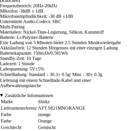
(Knochen)
Frequenzbereich: 20Hz-20kHz
Mikrofon -38dB ± 1dB
Mikrofonempfindlichkeit: -38 dB ±1dB
Unterstützte Audio-Codecs: SBC
Multi-Pairing
Materialien: Nickel-Titan-Legierung, Silikon, Kunststoff
Batterie: Li-Polymer-Batterie
Eine Ladung von 5 Minuten bietet 2,5 Stunden Musikwiedergabe
Akkulaufzeit: 12 Stunden Hörgenuss mit einer einzigen Ladung
Batteriekapazität: 150mAh/0.581Wh
Standby-Zeit: 10 Tage
Ladezeit: 1 Stunde
Ladespannung: 5V±5%
Schnellladung: Standard：30.3± 0.5g/ Mini：30± 0.3g
Lieferung mit einem Schnelllade-Kabel und einer
Aufbewahrungstasche
Zusätzliche Informationen
Marke
Shokz
Lieferantenreferenz
AFT.S821MNORANGE
Farbe
orange
Farbe
Orange
Geschlecht
Gemischt