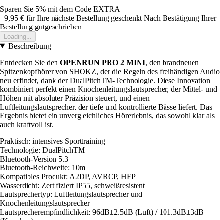
Sparen Sie 5%
mit dem Code
EXTRA
+9,95 €
für Ihre nächste Bestellung geschenkt
Nach Bestätigung Ihrer
Bestellung gutgeschrieben
Loading...
Beschreibung
Entdecken Sie den
OPENRUN PRO 2 MINI
, den brandneuen
Spitzenkopfhörer von SHOKZ, der die Regeln des freihändigen Audio
neu erfindet, dank der DualPitchTM-Technologie. Diese Innovation
kombiniert perfekt einen Knochenleitungslautsprecher, der Mittel- und
Höhen mit absoluter Präzision steuert, und einen
Luftleitungslautsprecher, der tiefe und kontrollierte Bässe liefert. Das
Ergebnis bietet ein unvergleichliches Hörerlebnis, das sowohl klar als
auch kraftvoll ist.
Praktisch: intensives Sporttraining
Technologie: DualPitchTM
Bluetooth-Version 5.3
Bluetooth-Reichweite: 10m
Kompatibles Produkt: A2DP, AVRCP, HFP
Wasserdicht: Zertifiziert IP55, schweißresistent
Lautsprechertyp: Luftleitungslautsprecher und
Knochenleitungslautsprecher
Lautsprecherempfindlichkeit: 96dB±2.5dB (Luft) / 101.3dB±3dB