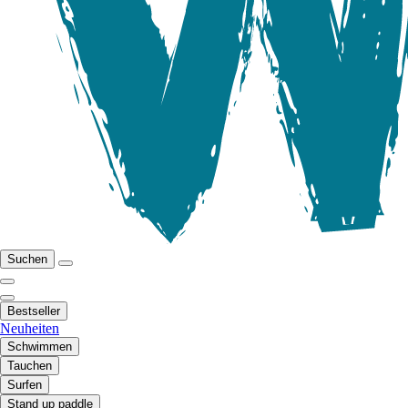
Suchen
Bestseller
Neuheiten
Schwimmen
Tauchen
Surfen
Stand up paddle