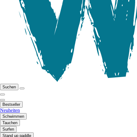
Suchen
Bestseller
Neuheiten
Schwimmen
Tauchen
Surfen
Stand up paddle