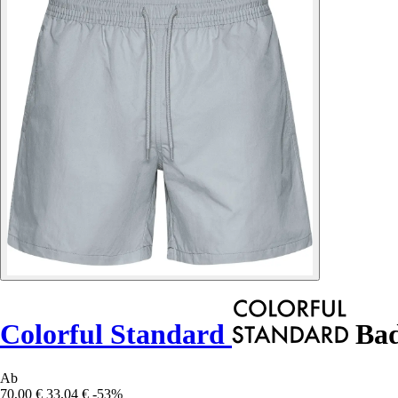
Colorful Standard
Bad
Ab
70,00 €
33,04 €
-53%