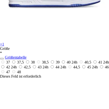
+1
Größe
*
Größentabelle
37
37,5
38
38,5
39
40
24h
40,5
41
24h
42
24h
42,5
43
24h
44
24h
44,5
45
24h
46
47
48
Dieses Feld ist erforderlich