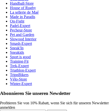
Handball-Store
House of Rugby
La sellerie de Maé
Made in Paradis
On-Fight
Padel-Expert
Pecheur-Store
Pet and Garden
Slowood Interior
Smash-Expert
Sneak'In
Sneakids
Sport is good
Training-Fit
Trek-Expert
Triathlon-Expert
TripnBikers
Vélo-Store
Winter-Expert
Abonnieren Sie unseren Newsletter
Profitieren Sie von 10% Rabatt, wenn Sie sich für unseren Newsletter
anmelden