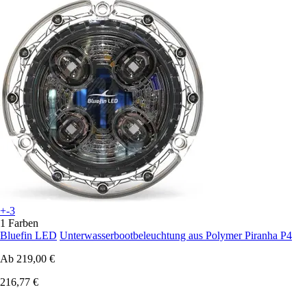
+-3
1 Farben
Bluefin LED
Unterwasserbootbeleuchtung aus Polymer Piranha P4
Ab
219,00 €
216,77 €