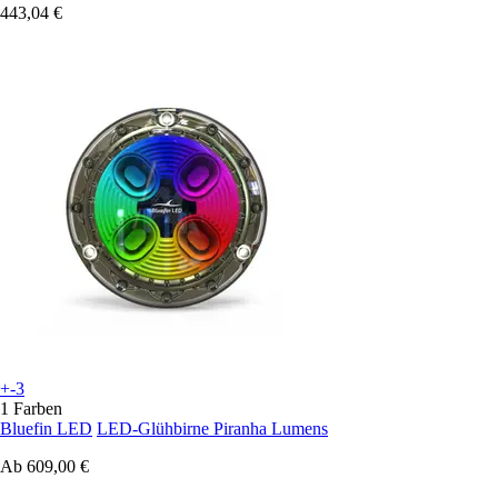
443,04 €
+-3
1 Farben
Bluefin LED
LED-Glühbirne Piranha Lumens
Ab
609,00 €