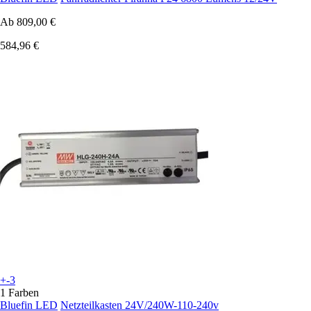
Ab
809,00 €
584,96 €
+-3
1 Farben
Bluefin LED
Netzteilkasten 24V/240W-110-240v