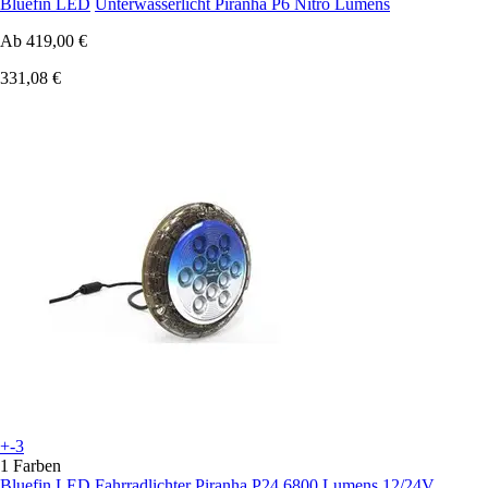
Bluefin LED
Unterwasserlicht Piranha P6 Nitro Lumens
Ab
419,00 €
331,08 €
+-3
1 Farben
Bluefin LED
Fahrradlichter Piranha P24 6800 Lumens 12/24V