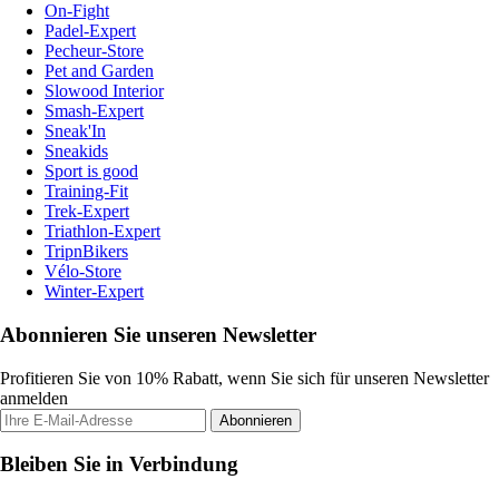
On-Fight
Padel-Expert
Pecheur-Store
Pet and Garden
Slowood Interior
Smash-Expert
Sneak'In
Sneakids
Sport is good
Training-Fit
Trek-Expert
Triathlon-Expert
TripnBikers
Vélo-Store
Winter-Expert
Abonnieren Sie unseren Newsletter
Profitieren Sie von 10% Rabatt, wenn Sie sich für unseren Newsletter
anmelden
Abonnieren
Bleiben Sie in Verbindung