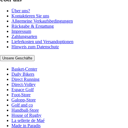
Über uns?
Kontaktieren Sie uns
Allgemeine Verkaufsbedingungen
Rückgabe & Erstattung
Impressum
Zahlungsarten
Lieferkosten und Versandoptionen
Hinweis zum Datenschutz
Unsere Geschäfte
Basket-Center
Daily Bikers
Direct Running
Direct-Volley
Espace Golf
Foot-Store
Galopp-Store
Golf and co
Handball-Store
House of Rugby
La sellerie de Maé
Made in Paradis