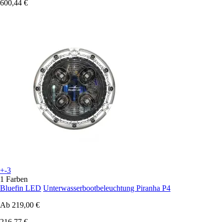
600,44 €
+-3
1 Farben
Bluefin LED
Unterwasserbootbeleuchtung Piranha P4
Ab
219,00 €
216,77 €