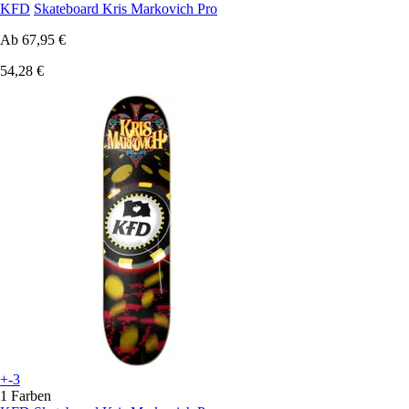
KFD
Skateboard Kris Markovich Pro
Ab
67,95 €
54,28 €
+-3
1 Farben