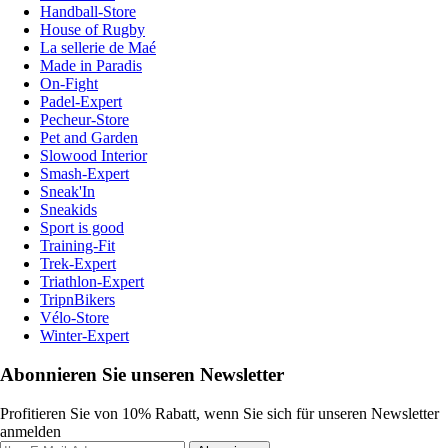
Handball-Store
House of Rugby
La sellerie de Maé
Made in Paradis
On-Fight
Padel-Expert
Pecheur-Store
Pet and Garden
Slowood Interior
Smash-Expert
Sneak'In
Sneakids
Sport is good
Training-Fit
Trek-Expert
Triathlon-Expert
TripnBikers
Vélo-Store
Winter-Expert
Abonnieren Sie unseren Newsletter
Profitieren Sie von 10% Rabatt, wenn Sie sich für unseren Newsletter
anmelden