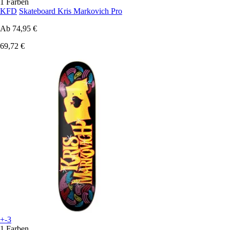
1 Farben
KFD
Skateboard Kris Markovich Pro
Ab
74,95 €
69,72 €
+-3
1 Farben