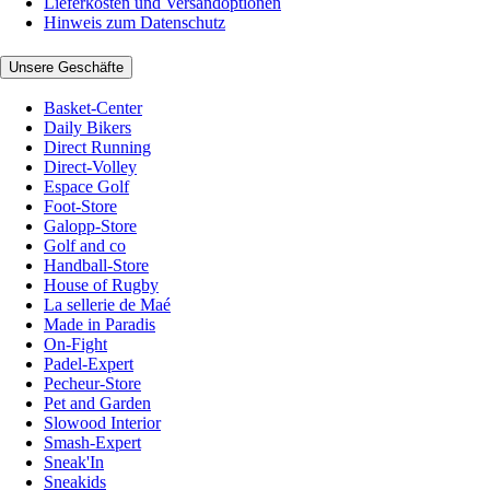
Lieferkosten und Versandoptionen
Hinweis zum Datenschutz
Unsere Geschäfte
Basket-Center
Daily Bikers
Direct Running
Direct-Volley
Espace Golf
Foot-Store
Galopp-Store
Golf and co
Handball-Store
House of Rugby
La sellerie de Maé
Made in Paradis
On-Fight
Padel-Expert
Pecheur-Store
Pet and Garden
Slowood Interior
Smash-Expert
Sneak'In
Sneakids