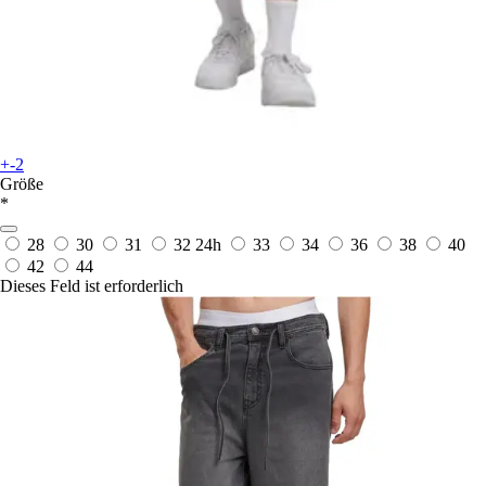
+-2
Größe
*
28
30
31
32
24h
33
34
36
38
40
42
44
Dieses Feld ist erforderlich