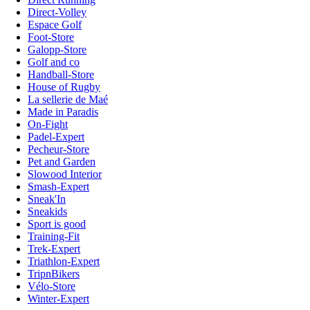
Direct-Volley
Espace Golf
Foot-Store
Galopp-Store
Golf and co
Handball-Store
House of Rugby
La sellerie de Maé
Made in Paradis
On-Fight
Padel-Expert
Pecheur-Store
Pet and Garden
Slowood Interior
Smash-Expert
Sneak'In
Sneakids
Sport is good
Training-Fit
Trek-Expert
Triathlon-Expert
TripnBikers
Vélo-Store
Winter-Expert