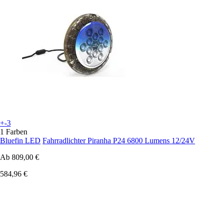
+-3
1 Farben
Bluefin LED
Fahrradlichter Piranha P24 6800 Lumens 12/24V
Ab
809,00 €
584,96 €