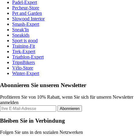
Padel-Expert
Pecheur-Store
Pet and Garden
Slowood Interior
Smash-Expert
Sneak'In
Sneakids
Sport is good
Training-Fit
Trek-Expert
Triathlon-Expert
TripnBikers
Vélo-Store
Winter-Expert
Abonnieren Sie unseren Newsletter
Profitieren Sie von 10% Rabatt, wenn Sie sich für unseren Newsletter
anmelden
Abonnieren
Bleiben Sie in Verbindung
Folgen Sie uns in den sozialen Netzwerken