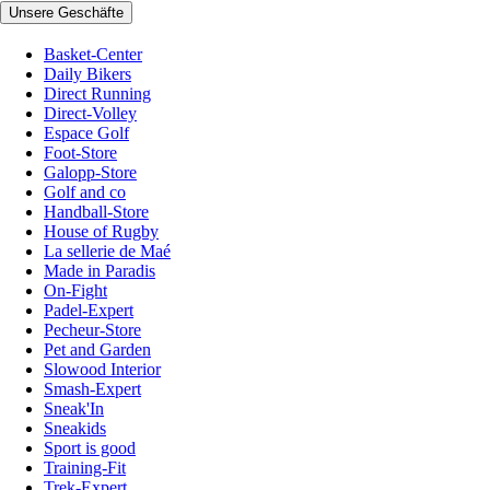
Unsere Geschäfte
Basket-Center
Daily Bikers
Direct Running
Direct-Volley
Espace Golf
Foot-Store
Galopp-Store
Golf and co
Handball-Store
House of Rugby
La sellerie de Maé
Made in Paradis
On-Fight
Padel-Expert
Pecheur-Store
Pet and Garden
Slowood Interior
Smash-Expert
Sneak'In
Sneakids
Sport is good
Training-Fit
Trek-Expert