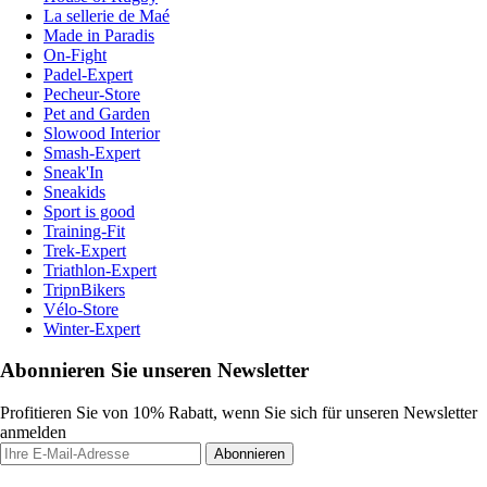
La sellerie de Maé
Made in Paradis
On-Fight
Padel-Expert
Pecheur-Store
Pet and Garden
Slowood Interior
Smash-Expert
Sneak'In
Sneakids
Sport is good
Training-Fit
Trek-Expert
Triathlon-Expert
TripnBikers
Vélo-Store
Winter-Expert
Abonnieren Sie unseren Newsletter
Profitieren Sie von 10% Rabatt, wenn Sie sich für unseren Newsletter
anmelden
Abonnieren